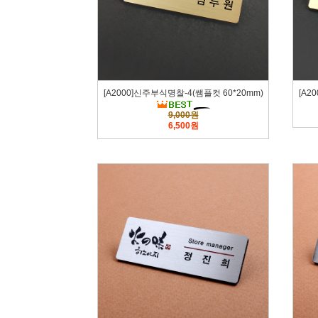
[A2000]신주부식명찰-4(쌤플컷 60*20mm)
[A2
9,000원
6,500원