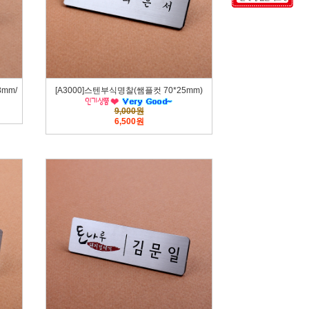
mm/
[A3000]스텐부식명찰(쌤플컷 70*25mm)
9,000원
6,500원