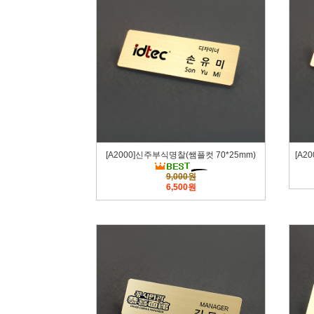
[A2000]신주부식명찰(쌤플컷 70*25mm)
[A2
9,000원
6,500원