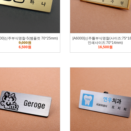
000]신주부식명찰-5(쌤플컷 70*25mm)
[A6000]신주틀부식명찰(사이즈:75*18
9,000원
인쇄사이즈:70*14mm)
6,500원
16,500원