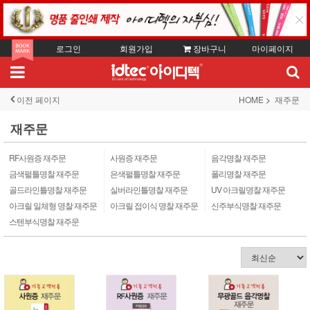
로그인
회원가입
장바구니
마이페이지
이전 페이지
HOME
재주문
재주문
RF사원증 재주문
사원증 재주문
음각명찰 재주문
금색펄틀명찰 재주문
은색펄틀명찰 재주문
폴리명찰 재주문
골드라인틀명찰 재주문
실버라인틀명찰 재주문
UV 아크릴명찰 재주문
아크릴 일체형 명찰 재주문
아크릴 접이식 명찰 재주문
신주부식명찰 재주문
스텐부식명찰 재주문