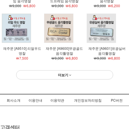
임 음각명찰
드프레임 음각명찰
음각명찰
￦9,000
￦6,800
￦9,000
￦6,800
￦9,000
￦6,200
재주문 [A9510] 리얼우드
재주문 [A9600]무광골드
재주문 [A9601]유광실버
명찰
음각틀명찰
음각틀명찰
￦7,500
￦9,000
￦6,800
￦9,000
￦6,800
더보기
회사소개
이용안내
이용약관
개인정보처리방침
PC버전
고객센터