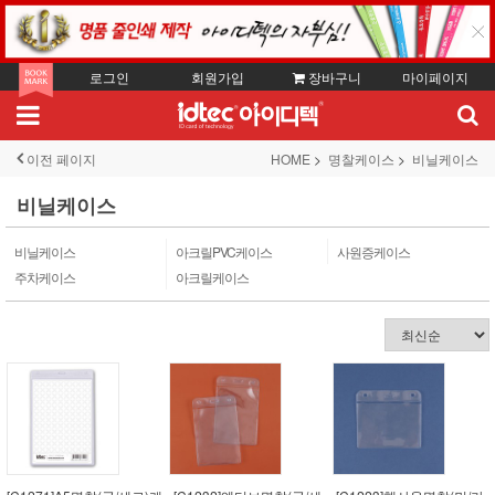
로그인
회원가입
장바구니
마이페이지
이전 페이지
HOME
명찰케이스
비닐케이스
비닐케이스
비닐케이스
아크릴PVC케이스
사원증케이스
주차케이스
아크릴케이스