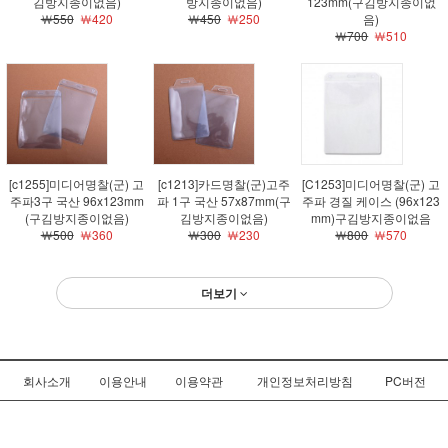
김방지종이없음)
방지종이없음)
123mm(구김방지종이없
￦550
￦420
￦450
￦250
음)
￦700
￦510
[c1255]미디어명찰(군) 고
[c1213]카드명찰(군)고주
[C1253]미디어명찰(군) 고
주파3구 국산 96x123mm
파 1구 국산 57x87mm(구
주파 경질 케이스 (96x123
(구김방지종이없음)
김방지종이없음)
mm)구김방지종이없음
￦500
￦360
￦300
￦230
￦800
￦570
더보기
회사소개
이용안내
이용약관
개인정보처리방침
PC버전