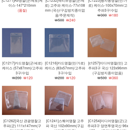
[C1271]A5명찰(군/세로)케
[C1232]엑티브명찰(군/세
[C1223]행사용명찰(민/가
이스-147*210mm
로) 고주파 케이스-77x108
로) 케이스-100x70mm/고
(품절)
mm (국산/구김방지종이없
주파3구/수입
음/주문제작)
￦300
￦180
￦500
￦240
[C1217]카드명찰(군/세로)
[C1216]카드명찰(민/가로)
[c1257]미디어명찰(민) 고
케이스 (57x87mm)/고주파
케이스 (83x57mm)/고주파
주파3구 국산 123x96mm
3구/수입
3구/수입
(구김방지종이없음)
￦200
￦120
￦200
￦120
￦500
￦360
[C1262]국산 관광명찰고
[C1241]스퀘어명찰 고주
[C1254]미디어명찰(군)고
주파(군) 111x147mm(구
파 국산 102x90mm(구김
주파3구 양면투명국산 96x