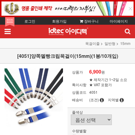
로그인
회원가입
장바구니
마이페이지
목걸이줄
일반형
15mm
[4051]양쪽멜빵크립목걸이(15mm)(1봉/10개입)
6,900
상품가
원
★ 제작기간 1~2일 소요
특이사항
★ VAT 포함가
상품코드
4051
배송비
(조건)
지역별
줄색상
수량별할